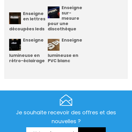
Enseigne
sur-
Enseigne
mesure
en lettres
pour une
découpées leds
discothèque
Enseigne
Enseigne
lumineuse en
lumineuse en
rétro-éclairage
PVC blanc
Je souhaite recevoir des offres et des
nouvelles ?