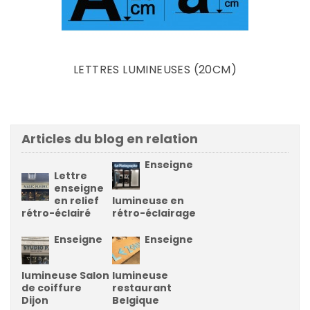
Prix
LETTRES LUMINEUSES (20CM)
Articles du blog en relation
Enseigne
Lettre
enseigne
en relief
lumineuse en
rétro-éclairé
rétro-éclairage
Enseigne
Enseigne
lumineuse Salon
lumineuse
de coiffure
restaurant
Dijon
Belgique