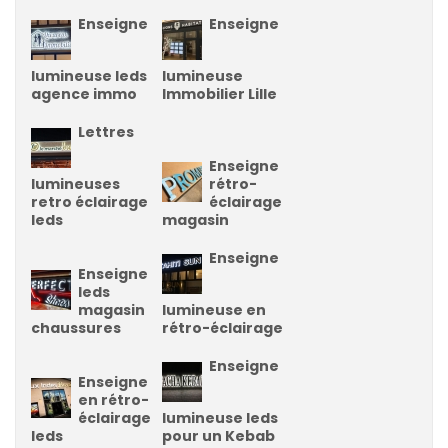
Enseigne
Enseigne
lumineuse leds
lumineuse
agence immo
Immobilier Lille
Lettres
Enseigne
lumineuses
rétro-
retro éclairage
éclairage
leds
magasin
Enseigne
Enseigne
leds
magasin
lumineuse en
chaussures
rétro-éclairage
Enseigne
Enseigne
en rétro-
éclairage
lumineuse leds
leds
pour un Kebab