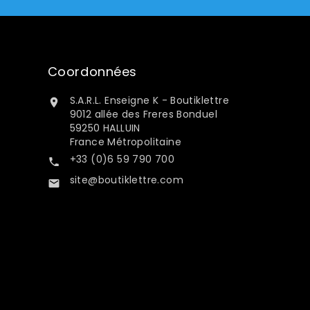
Coordonnées
S.A.R.L. Enseigne K - Boutiklettre

9012 allée des Freres Bonduel
59250 HALLUIN
France Métropolitaine
+33 (0)6 59 790 700

site@boutiklettre.com
