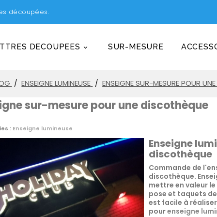
tres découpées.
TTRES DECOUPEES
SUR-MESURE
ACCESSO

LOG
ENSEIGNE LUMINEUSE
ENSEIGNE SUR-MESURE POUR UN
igne sur-mesure pour une discothèque
es :
Enseigne lumineuse
Enseigne lumi
discothèque
Commande de l'ense
discothèque. Ensei
mettre en valeur l
pose et taquets de 
est facile à réalise
pour
enseigne lum