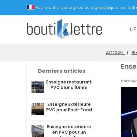
Fabricant d'enseignes ou signalétiques en let
LE
ACCUEIL
B
Ense
Derniers articles
Catégori
Enseigne restaurant
PVC blanc 10mm
Enseigne Extérieure
PVC pour Fast-Food
Enseigne extérieure
en PVC pour un