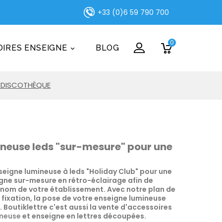
+33 (0)6 59 790 700
0
IRES ENSEIGNE
BLOG

E DISCOTHÈQUE
neuse leds "sur-mesure" pour une
igne lumineuse à leds "Holiday Club" pour une
gne sur-mesure en rétro-éclairage afin de
e nom de votre établissement. Avec notre plan de
fixation, la pose de votre enseigne lumineuse
r. Boutiklettre c'est aussi la vente d'accessoires
ineuse
et enseigne en lettres découpées.