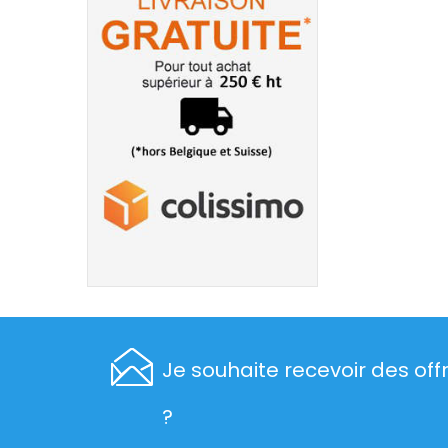
Je souhaite recevoir des off
?