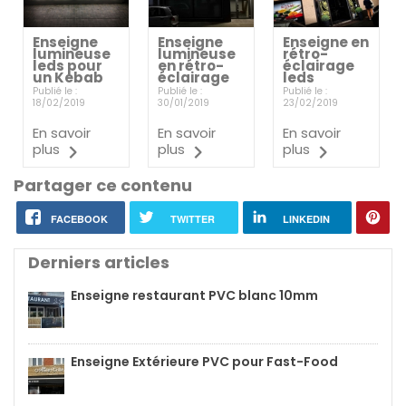
Enseigne
Enseigne
Enseigne en
lumineuse
lumineuse
rétro-
leds pour
en rétro-
éclairage
un Kebab
éclairage
leds
Publié le :
Publié le :
Publié le :
18/02/2019
30/01/2019
23/02/2019
En savoir
En savoir
En savoir
plus
plus
plus
Partager ce contenu
FACEBOOK
TWITTER
LINKEDIN
Derniers articles
Enseigne restaurant PVC blanc 10mm
Enseigne Extérieure PVC pour Fast-Food