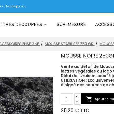
tres découpées.
TTRES DECOUPEES
SUR-MESURE
ACCESSO

CCESSOIRES ENSEIGNE
MOUSSE STABILISÉE 250 GR
MOUSSE
MOUSSE NOIRE 250G
Vente au détail de Mousse 
lettres végétales ou logo 
Délai de livraison sous 15 j
UTILISATION : Exclusivemen
éloigné des sources de c

Ajouter a
25,20 € TTC