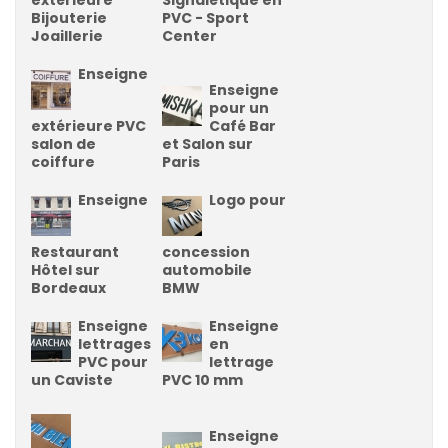
Bijouterie
PVC - Sport
Joaillerie
Center
Enseigne
Enseigne
pour un
extérieure PVC
Café Bar
salon de
et Salon sur
coiffure
Paris
Enseigne
Logo pour
Restaurant
concession
Hôtel sur
automobile
Bordeaux
BMW
Enseigne
Enseigne
lettrages
en
PVC pour
lettrage
un Caviste
PVC 10 mm
Enseigne