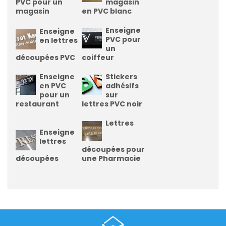
PVC pour un
magasin
magasin
en PVC blanc
Enseigne
Enseigne
PVC pour
en lettres
un
découpées PVC
coiffeur
Enseigne
Stickers
en PVC
adhésifs
pour un
sur
restaurant
lettres PVC noir
Lettres
Enseigne
lettres
découpées pour
découpées
une Pharmacie