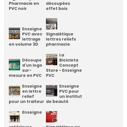
Pharmacie en
découpées
PVC noir
effet bois
Enseigne
PVC avec
Signalétique
lettrage
lettres reliefs
en volume 3D
pharmacie
La
Découpe
Bicicleta
d'un logo
Concept
sur-
Store - Enseigne
mesure en PVC
PVC
Enseigne
Enseigne
en lettre
PVC pour
relief
un institut
pour un traiteur
de beauté
Enseigne
extérieure
Signalétique en