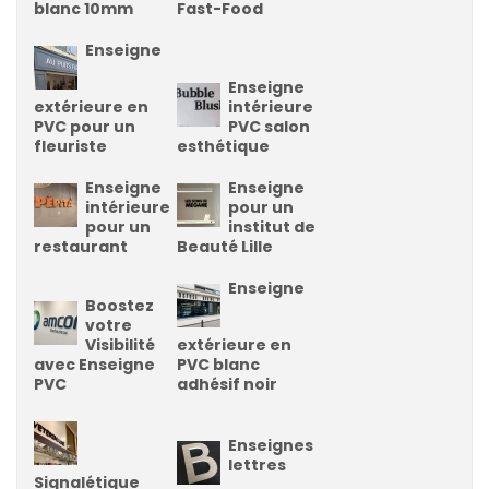
blanc 10mm
Fast-Food
Enseigne
Enseigne
extérieure en
intérieure
PVC pour un
PVC salon
fleuriste
esthétique
Enseigne
Enseigne
intérieure
pour un
pour un
institut de
restaurant
Beauté Lille
Enseigne
Boostez
votre
Visibilité
extérieure en
avec Enseigne
PVC blanc
PVC
adhésif noir
Enseignes
lettres
Signalétique