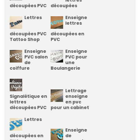
découpées PVC
découpées
Lettres
Enseigne
lettres
découpées PVC
découpées en
Tattoo Shop
PVC
Enseigne
Enseigne
PVC salon
PVC pour
de
une
coiffure
Boulangerie
Lettrage
Signalétique en
enseigne
lettres
en pvc
découpées PVC
pour un cabinet
Lettres
Enseigne
découpées en
de