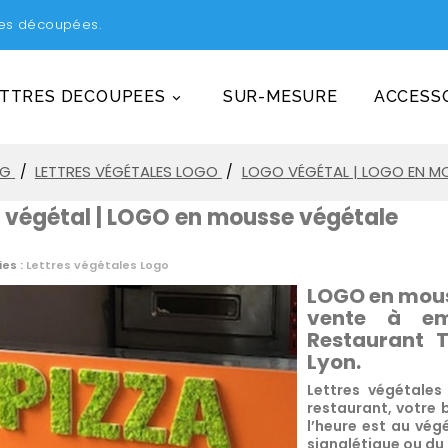
tres découpées.
TTRES DECOUPEES
SUR-MESURE
ACCESSO

OG
LETTRES VÉGÉTALES LOGO
LOGO VÉGÉTAL | LOGO EN M
 végétal | LOGO en mousse végétale
es :
Lettres végétales Logo
LOGO en mous
vente à em
Restaurant 
Lyon.
Lettres végétales
restaurant, votre b
l’heure est au vég
signalétique ou du