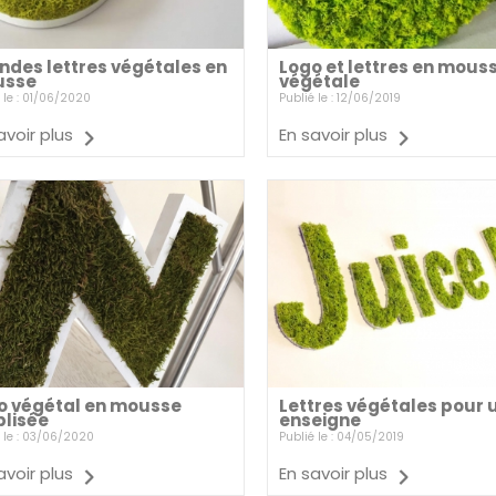
ndes lettres végétales en
Logo et lettres en mous
sse
végétale
 le : 01/06/2020
Publié le : 12/06/2019
avoir plus
En savoir plus
o végétal en mousse
Lettres végétales pour 
blisée
enseigne
 le : 03/06/2020
Publié le : 04/05/2019
avoir plus
En savoir plus