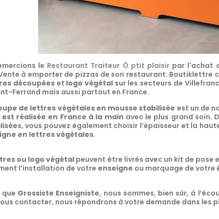
emercions le
Restaurant Traiteur Ô ptit plaisir
par l'achat
Vente à emporter de pizzas de son restaurant. Boutiklettre c
tres découpées
et
logo végétal
sur les secteurs de Villefran
nt-Ferrand mais aussi partout en France.
oupe de lettres végétales en mousse stabilisée
est un de n
s est réalisée en France à la main
avec le plus grand soin. D
lisée
s, vous pouvez également choisir l’épaisseur et la hau
igne en lettres végétales
.
ttres ou logo végétal
peuvent être livrés avec un kit de pose e
ent l’installation de votre
enseigne
ou marquage de votre 
t que
Grossiste Enseigniste
, nous sommes, bien sûr, à l’écou
ous contacter, nous répondrons à votre demande dans les plu