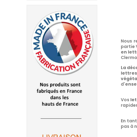
Nous r
partie 
en let
Clermo
La déc
lettre
végéta
d'
ense
Vos
le
rapidem
En tan
pas à n