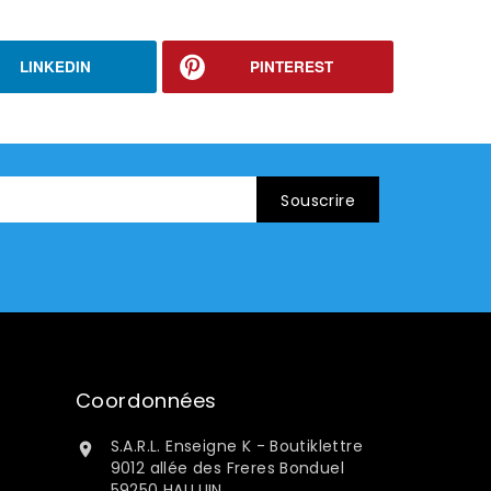
LINKEDIN
PINTEREST
Coordonnées
S.A.R.L. Enseigne K - Boutiklettre

9012 allée des Freres Bonduel
59250 HALLUIN