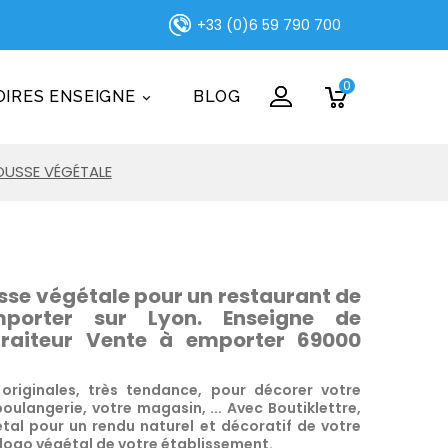
+33 (0)6 59 790 700
0
IRES ENSEIGNE
BLOG

OUSSE VÉGÉTALE
se végétale pour un restaurant de
porter sur Lyon. Enseigne de
Traiteur Vente à emporter 69000
 originales, très tendance, pour décorer votre
oulangerie, votre magasin, ... Avec Boutiklettre,
étal pour un rendu naturel et décoratif de votre
 logo végétal de votre établissement.