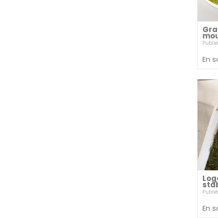
Gra
mou
Publié
En s
Log
sta
Publié
En s